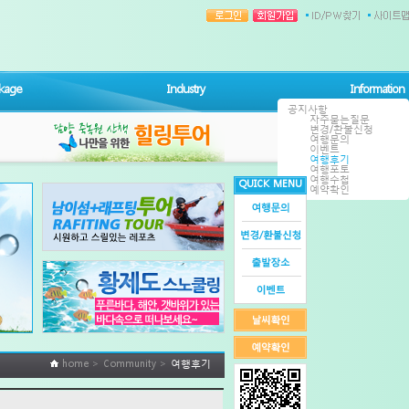
kage
Industry
Information
공지사항
자주묻는질문
변경/환불신청
여행문의
이벤트
여행후기
여행포토
여행수첩
QUICK MENU
예약확인
home > Community >
여행후기