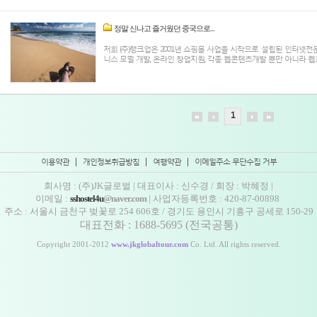
정말 신나고 즐거웠던 중국으로...
저희 (주)랭크업은 2001년 쇼핑몰 사업을 시작으로 설립된 인터넷
니스 모델 개발, 온라인 창업지원, 각종 웹콘텐츠개발 뿐만 아니라 웹호
1
이용약관
|
개인정보취급방침
|
여행약관
|
이메일주소 무단수집 거부
회사명 : (주)JK글로벌 | 대표이사 : 신수경 / 회장 : 박혜정 |
이메일 :
sshostel4u
@naver.com
|
사업자등록번호 : 420-87-00898
주소 : 서울시 금천구 벚꽃로 254 606호
/ 경기도 용인시 기흥구 공세로 150-29
대표전화 : 1688-5695 (전국공통)
Copyright 2001-2012
www.jkglobaltour.com
Co. Ltd. All rights reserved.