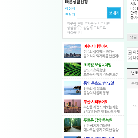
서버
(주
작성자
만족
연락처
봉사
이곳을 통해 문자를 남겨주시면,
성심성의껏 상담해 드리도록
하겠습니다.
댓글 
이
다
번
공지
14