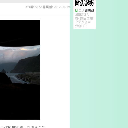
조1회:
5672
등록일:
2012-06-19
텐츠개발 뿐만 아니라 웹호스팅,