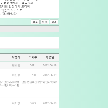
 사이버공간에서 고객님들께
“고객의 입장에서 고객이
 최선의 서비스로
. 감사합니다.
작성자
조회수
작성일
랭크업
5691
2012-06-19
이반장
5700
2012-06-19
전문기업입니다.(주)랭크업은 웹솔루션개발 및 인터넷 비지
스팅,서버호스팅 ...
이자영
5673
2012-06-19