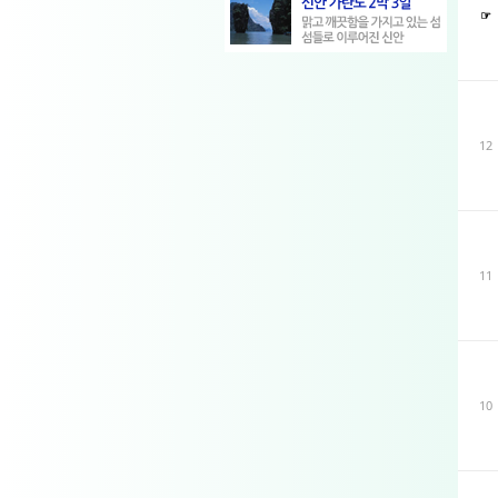
☞
12
11
10