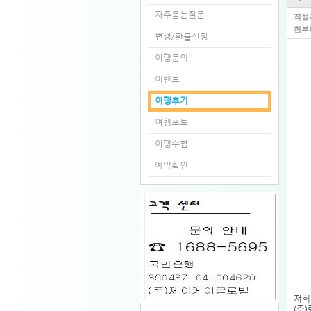
자주묻는질문
작성
첨부
변경/환불신청
여행문의
이벤트
여행후기
여행포토
여행수첩
예약확인
저희
(주