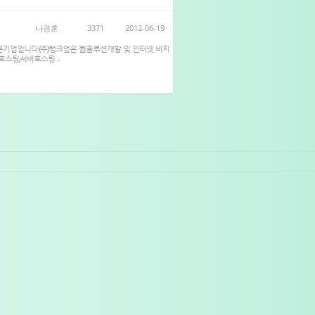
나경훈
3371
2012-06-19
전문기업입니다.(주)랭크업은 웹솔루션개발 및 인터넷 비지
스팅,서버호스팅 ...