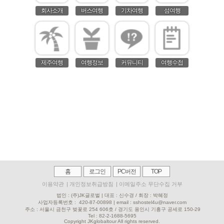
회사소개
버스여행
기차여행
섬여행
제주여행
여행정보
커뮤니티
여행수첩
홈
로그인
PC버전
TOP
이용약관
|
개인정보취급방침
|
이메일주소 무단수집 거부
법인 : (주)JK글로벌 | 대표 : 신수경 / 회장 : 박혜정
사업자등록번호 :
420-87-00898 | email : sshostel4u@naver.com
주소 : 서울시 금천구 벚꽃로 254 606호 / 경기도 용인시 기흥구 공세로 150-29
Tel : 82-2-
1688-5695
Copyright JKglobaltour All rights reserved.