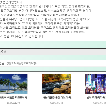
넷전문기업입니다.
)랭크업은 웹솔루션개발 및 인터넷 비지니스 모델 개발, 온라인 창업지원,
 웹콘텐츠개발 뿐만 아니라 웹호스팅, 서버호스팅 등 온라인의 전 분야에
 사업영역을 확장하고 있습니다. 인터넷이라는 사이버공간에서
님들께 (주)랭크업이 다양한 서비스를 제공해 고객사업의 성공 파트너가
자 노력해왔으며 “고객의 입장에서 고객이 만족할 때까지” 라는
이념을 모티브로 삼고 고객님을 주인으로 생각하고 고객님들께 최선의
스로 봉사하고자 노력해왔습니다. 앞으로도 저희 (주)랭크업에 많은
과 성원 보내주십시오. 감사합니다.
:
0
건
전글
강원도 녹차농장으로의 여행~
하와이 여행중 리조트에서 ...
배낭여행중 들린 어느 계곡...
밤에 더 활기가 넘치는
2013-01-17
2013-01-17
2013-01-1