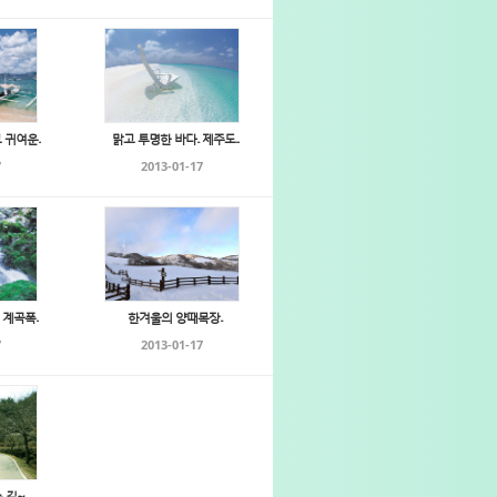
귀여운...
맑고 투명한 바다.. 제주도...
7
2013-01-17
곡폭...
한겨울의 양때목장..
7
2013-01-17
 길~