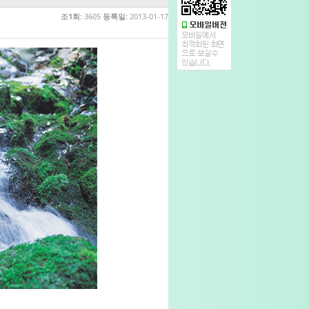
조1회:
3605
등록일:
2013-01-17