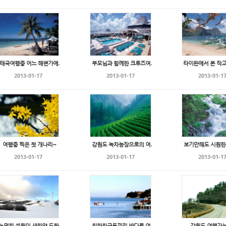
태국여행중 어느 해변가에...
부모님과 함께한 크루즈여...
타이완에서 본 작고 
2013-01-17
2013-01-17
2013-01-1
여행중 찍은 첫 개나리~
강원도 녹차농장으로의 여...
보기만해도 시원한 계
2013-01-17
2013-01-17
2013-01-1
눈덮힌 설원이 새하얀 도화...
친한친구들끼리 바다로 여...
강원도 여행가는