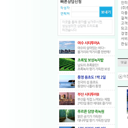
인터
(주
작성자
각종
연락처
걸쳐
이곳을 통해 문자를 남겨주시면,
고객
성심성의껏 상담해 드리도록
되고
하겠습니다.
경영
서비
관심
댓글 
이