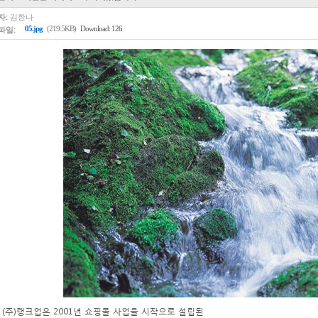
자:
김한나
파일:
05.jpg
(219.5KB)
Download: 126
 (주)랭크업은 2001년 쇼핑몰 사업을 시작으로 설립된