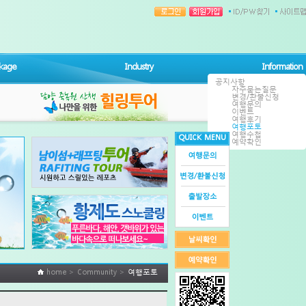
kage
Industry
Information
공지사항
자주묻는질문
변경/환불신청
여행문의
이벤트
여행후기
여행포토
여행수첩
QUICK MENU
예약확인
home > Community >
여행포토