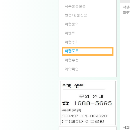
자주묻는질문
작성
첨부
변경/환불신청
여행문의
이벤트
여행후기
여행포토
여행수첩
예약확인
저희