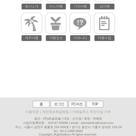
회사소개
버스여행
기차여행
섬여행
제주여행
여행정보
커뮤니티
여행수첩
홈
로그인
PC버전
TOP
이용약관
|
개인정보취급방침
|
이메일주소 무단수집 거부
법인 : (주)JK글로벌 | 대표 : 신수경 / 회장 : 박혜정
사업자등록번호 :
420-87-00898 | email : sshostel4u@naver.com
주소 : 서울시 금천구 벚꽃로 254 606호 / 경기도 용인시 기흥구 공세로 150-29
Tel : 82-2-
1688-5695
Copyright JKglobaltour All rights reserved.