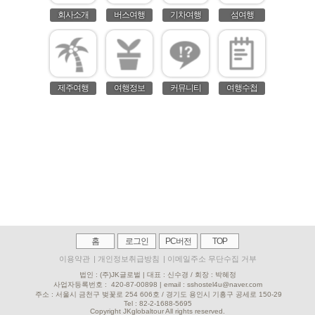
회사소개
버스여행
기차여행
섬여행
제주여행
여행정보
커뮤니티
여행수첩
홈
로그인
PC버전
TOP
이용약관
|
개인정보취급방침
|
이메일주소 무단수집 거부
법인 : (주)JK글로벌 | 대표 : 신수경 / 회장 : 박혜정
사업자등록번호 :
420-87-00898 | email : sshostel4u@naver.com
주소 : 서울시 금천구 벚꽃로 254 606호 / 경기도 용인시 기흥구 공세로 150-29
Tel : 82-2-
1688-5695
Copyright JKglobaltour All rights reserved.