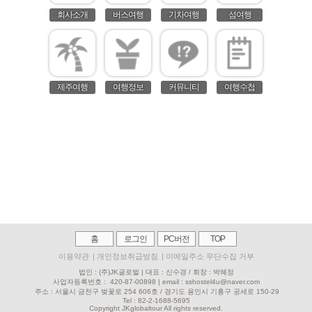
회사소개
버스여행
기차여행
섬여행
제주여행
여행정보
커뮤니티
여행수첩
홈
로그인
PC버전
TOP
이용약관
|
개인정보취급방침
|
이메일주소 무단수집 거부
법인 : (주)JK글로벌 | 대표 : 신수경 / 회장 : 박혜정
사업자등록번호 :
420-87-00898 | email : sshostel4u@naver.com
주소 : 서울시 금천구 벚꽃로 254 606호 / 경기도 용인시 기흥구 공세로 150-29
Tel : 82-2-
1688-5695
Copyright JKglobaltour All rights reserved.