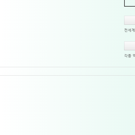
전세계
각종 