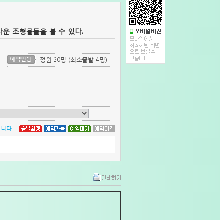
운 조형물들을 볼 수 있다.
예약인원
정원 20명 (최소출발 4명)
니다.